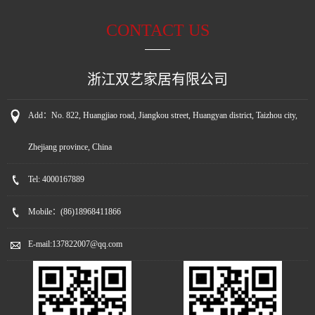
CONTACT US
浙江双艺家居有限公司
Add：
No. 822, Huangjiao road, Jiangkou street, Huangyan district, Taizhou city,
Zhejiang province, China
Tel:
4000167889
Mobile：
(86)18968411866
E-mail:
137822007@qq.com