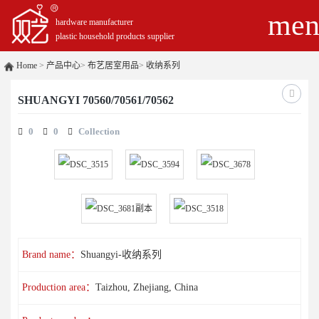
men
hardware manufacturer
plastic household products supplier
Home
>
产品中心
>
布艺居室用品
>
收纳系列
SHUANGYI 70560/70561/70562
0
0
Collection
Brand name：
Shuangyi-收纳系列
Production area：
Taizhou, Zhejiang, China