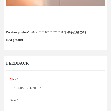
Previous product：
70755/70756/70757/70758-牛津布铁架收纳箱
Next product：
FEEDBACK
*
Title：
Name：