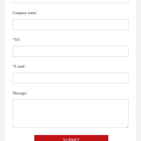
Company name：
*
Tel：
*
E-mail：
Message：
SUBMIT