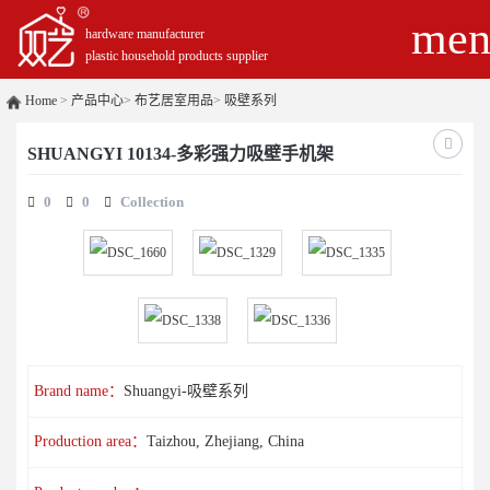
men
hardware manufacturer
plastic household products supplier
Home
>
产品中心
>
布艺居室用品
>
吸壁系列
SHUANGYI 10134-多彩强力吸壁手机架
0
0
Collection
Brand name：
Shuangyi-吸壁系列
Production area：
Taizhou, Zhejiang, China