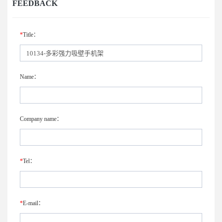
FEEDBACK
*
Title：
Name：
Company name：
*
Tel：
*
E-mail：