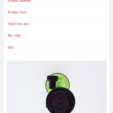
Product number：
Product Size：
Outer box size：
Bar code：
Qty：