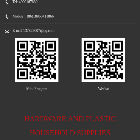
Tel:
4000167889
Mobile：
(86)18968411866
E-mail:
137822007@qq.com
Mini Program
Wechat
HARDWARE AND PLASTIC
HOUSEHOLD SUPPLIES