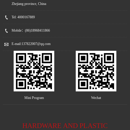
Zhejiang province, China
Tel:
4000167889
Mobile：
(86)18968411866
E-mail:
137822007@qq.com
Mini Program
Wechat
HARDWARE AND PLASTIC